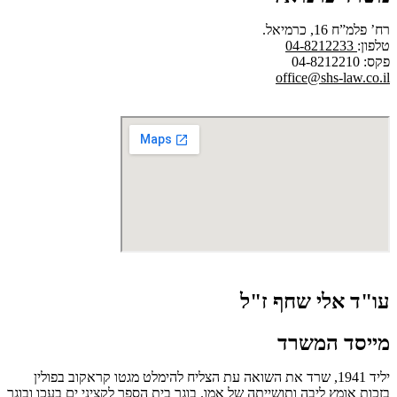
רח’ פלמ”ח 16, כרמיאל.
טלפון:
04-8212233
פקס: 04-8212210
office@shs-law.co.il
עו"ד אלי שחף ז"ל
מייסד המשרד
יליד 1941, שרד את השואה עת הצליח להימלט מגטו קראקוב בפולין
בזכות אומץ ליבה ותושייתה של אמו. בוגר בית הספר לקציני ים בעכו ובוגר